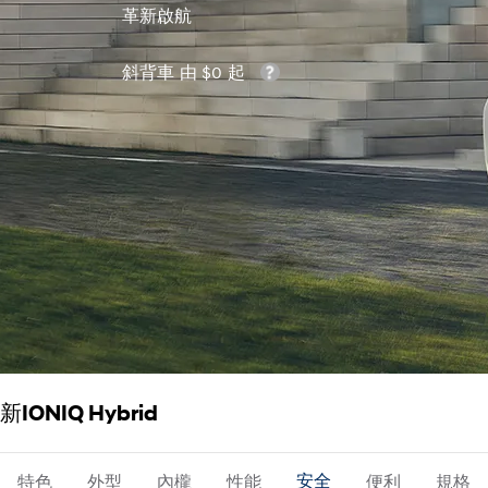
革新啟航
斜背車 由 $0 起
新IONIQ Hybrid
特色
外型
內櫳
性能
安全
便利
規格