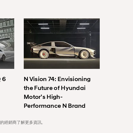
Q 6
N Vision 74: Envisioning
the Future of Hyundai
Motor’s High-
Performance N Brand
們的經銷商了解更多資訊。