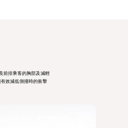
駛者及前排乘客的胸部及減輕
能有效減低側撞時的衝擊