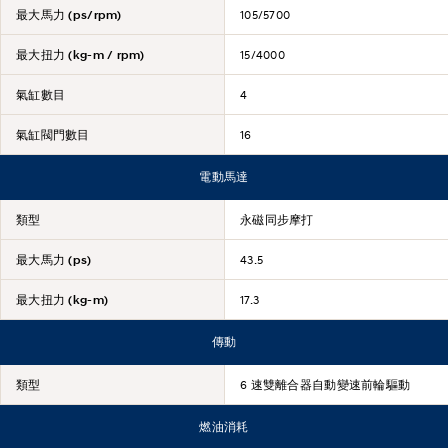
最大馬力 (ps/rpm)
105/5700
最大扭力 (kg-m / rpm)
15/4000
氣缸數目
4
氣缸閥門數目
16
電動馬達
類型
永磁同步摩打
最大馬力 (ps)
43.5
最大扭力 (kg-m)
17.3
傳動
類型
6 速雙離合器自動變速前輪驅動
燃油消耗