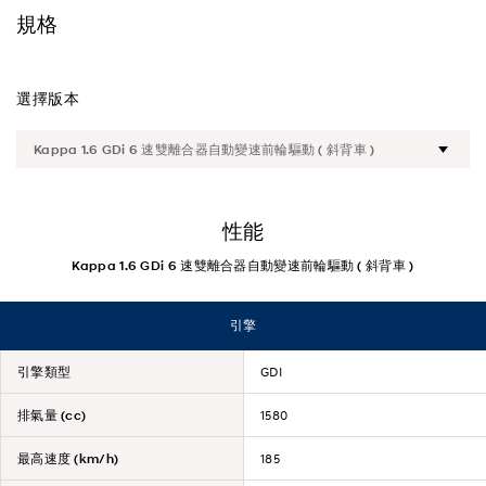
外型
規格
車廂
選擇版本
性能
安全
便利
性能
Kappa 1.6 GDi 6 速雙離合器自動變速前輪驅動 ( 斜背車 )
規格
引擎
引擎類型
GDI
排氣量 (cc)
1580
最高速度 (km/h)
185