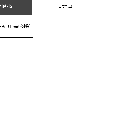
지털키 2
블루링크
링크 Fleet (상용)