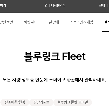
하기
현대 디지털키 1
현대 디
안전 보안
차량 관리
길 안내
스트리밍 & 게임
블루
블루링크 Fleet
모든 차량 정보를 한눈에 조회하고 한곳에서 관리하세요.
탄소배출/환경
월간리포트
블루링크 플릿-모바일