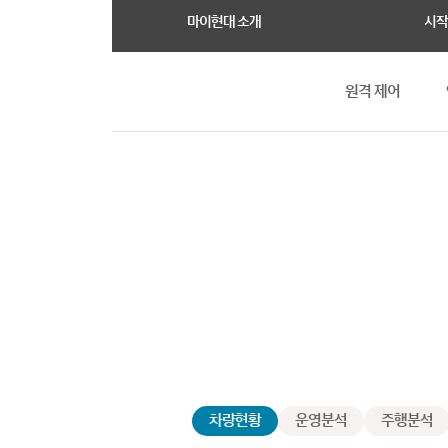
마이현대 소개
시작
원격 제어
차량현황
운영분석
주행분석