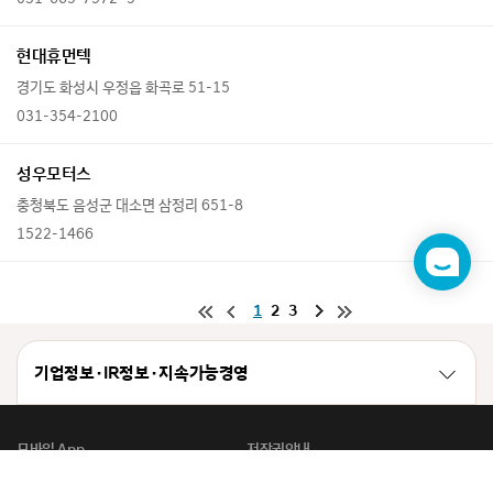
현대휴먼텍
경기도 화성시 우정읍 화곡로 51-15
031-354-2100
성우모터스
충청북도 음성군 대소면 삼정리 651-8
1522-1466
챗
봇
1
2
3
기업정보 · IR정보 · 지속가능경영
모바일 App
저작권안내