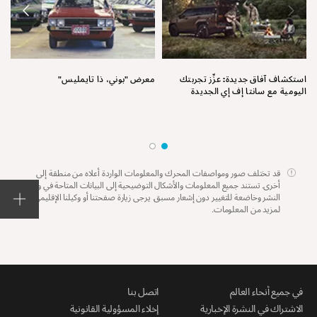
نق
استكشاف آفاق جديدة: عزِّز تجربتك
معرض "بوني، ذا تايمليس"
اليومية مع سانتا إف إي الجديدة
قد تختلف صور ومواصفات المحرك والمعلومات الواردة أعلاه من منطقة إلى
أخرى. تستند جميع المعلومات والأشكال التوضيحية إلى البيانات المتاحة في وقت
النشر وخاضعة للتغيير دون إشعار مسبق. يرجى زيارة صفحتنا أو وكيلنا الإقليمي
لمزيد من المعلومات.
في جميع أنحاء العالم
اتصل بنا
الاشتراك في النشرة الإخبارية
إخلاء المسؤولية القانونية