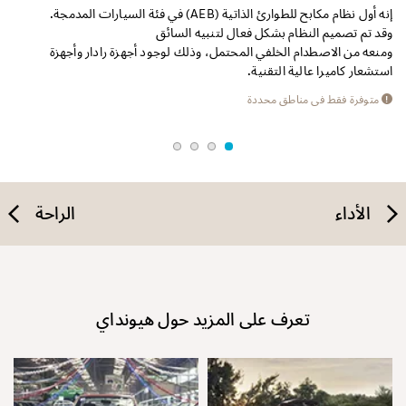
للحصول على قيادة ليلية أكثر أمانًا، تضيء كشافات المنحنيات الثابتة (SBL)
إنه أول نظام مكابح للطوارئ الذاتية (AEB) في فئة السيارات المدمجة.
من 
وقد تم تصميم النظام بشكل فعال لتنبيه السائق
من 
ومنعه من الاصطدام الخلفي المحتمل، وذلك لوجود أجهزة رادار وأجهزة
الم
استشعار كاميرا عالية التقنية.
الط
متوفرة فقط في مناطق محددة
الأداء
الراحة
تعرف على المزيد حول هيونداي