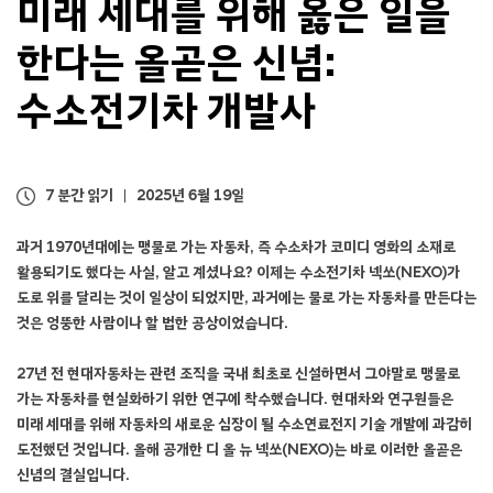
미래 세대를 위해 옳은 일을
수
소
한다는 올곧은 신념:
전
기
수소전기차 개발사
차
개
발
사
7 분간 읽기
2025년 6월 19일
과거 1970년대에는 맹물로 가는 자동차, 즉 수소차가 코미디 영화의 소재로
활용되기도 했다는 사실, 알고 계셨나요? 이제는 수소전기차 넥쏘(NEXO)가
도로 위를 달리는 것이 일상이 되었지만, 과거에는 물로 가는 자동차를 만든다는
것은 엉뚱한 사람이나 할 법한 공상이었습니다.
27년 전 현대자동차는 관련 조직을 국내 최초로 신설하면서 그야말로 맹물로
가는 자동차를 현실화하기 위한 연구에 착수했습니다. 현대차와 연구원들은
미래 세대를 위해 자동차의 새로운 심장이 될 수소연료전지 기술 개발에 과감히
도전했던 것입니다. 올해 공개한 디 올 뉴 넥쏘(NEXO)는 바로 이러한 올곧은
신념의 결실입니다.