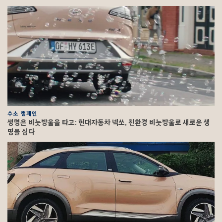
수소 캠페인
생명은 비눗방울을 타고: 현대자동차 넥쏘, 친환경 비눗방울로 새로운 생
명을 심다