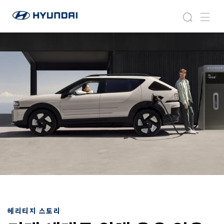
현
미
검
메
대
래
색
뉴
자
세
동
대
차
를
월
위
드
해
와
옳
이
은
드
일
글
을
로
한
벌
다
네
는
비
올
게
곧
이
은
션
신
념
헤리티지 스토리
: