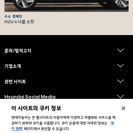
수소 캠페인
H2U x 니콜 스캇
F
o
o
문의/법적고지
하
t
위
메
e
뉴
기업소개
r
하
보
위
기
메
뉴
관련 사이트
하
보
위
기
메
뉴
Hyundai Social Media
하
보
위
기
메
이 사이트의 쿠키 정보
뉴
보
현대자동차는 본 웹사이트의 이용자에게 다양하고 차별화된 서비스를 제
기
공하기 위하여 쿠키를 사용합니다. 쿠키 운용에 대한 자세한 정보는
'쿠
키 정책'
페이지에서 확인할 수 있습니다.