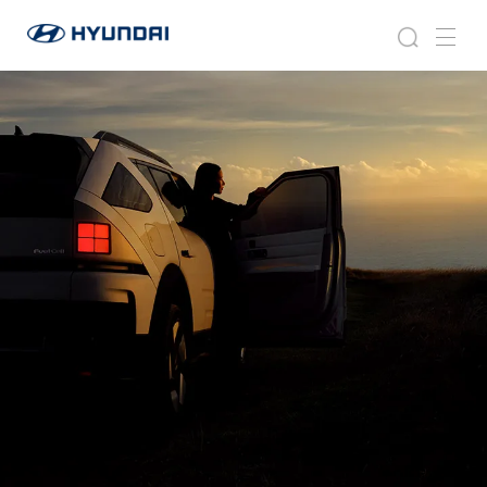
라
현
이
라
검
메
대
이
프
색
뉴
자
프
스
동
스
차
타
타
월
일
일
드
와
이
드
글
로
벌
네
비
게
이
션