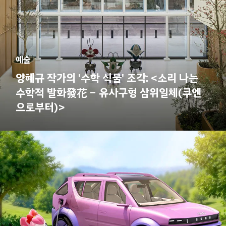
예술
양혜규 작가의 '수학 식물' 조각: <소리 나는
수학적 발화發花 – 유사구형 삼위일체(쿠엔
으로부터)>