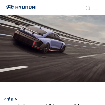
현
모
검
메
대
빌
색
뉴
자
리
동
티
차
솔
월
루
드
션
와
이
드
글
로
벌
네
비
게
이
션
고성능 N