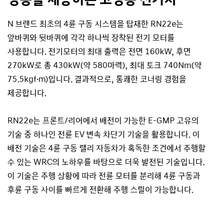
N 브랜드 최초의 4륜 구동 시스템을 탑재한 RN22e는
앞바퀴와 뒷바퀴에 각각 하나씩 장착된 전기 모터를
사용합니다. 전기모터의 최대 출력은 전면 160kW, 후면
270kW로 총 430kW(약 580마력), 최대 토크 740Nm(약
75.5kgf·m)입니다. 결과적으로, 통쾌한 코너링 경험을
제공합니다.
RN22e는 프론트/리어에서 배전이 가능한 E-GMP 고유의
기술 중 하나인 전륜 EV 변속 차단기 기술을 활용합니다. 이
배전 기술은 4륜 구동 랠리 자동차가 혹독한 조건에서 주행할
수 있는 WRC의 노하우를 바탕으로 더욱 발전된 기술입니다.
이 기술은 주행 상황에 따라 전륜 모터를 분리해 4륜 구동과
후륜 구동 사이를 빠르게 전환해 주행 스릴이 가능합니다.