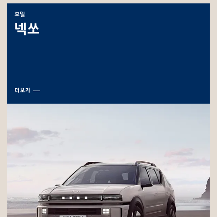
모델
넥쏘
더보기