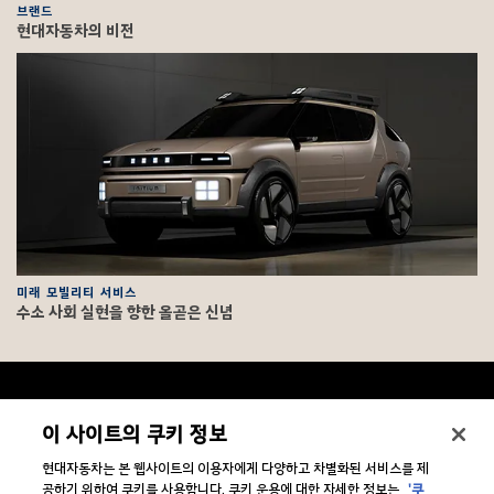
브랜드
현대자동차의 비전
미래 모빌리티 서비스
수소 사회 실현을 향한 올곧은 신념
F
o
o
문의/법적고지
하
이 사이트의 쿠키 정보
t
위
메
e
현대자동차는 본 웹사이트의 이용자에게 다양하고 차별화된 서비스를 제
뉴
기업소개
r
하
보
공하기 위하여 쿠키를 사용합니다. 쿠키 운용에 대한 자세한 정보는
'쿠