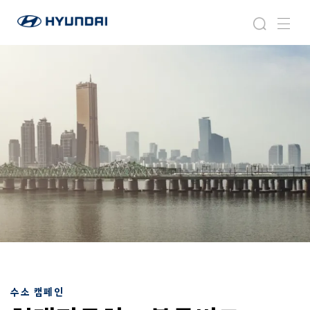
현
지
검
메
대
속
색
뉴
자
가
동
능
차
한
월
비
드
전
와
이
드
글
로
벌
네
비
게
이
션
수소 캠페인