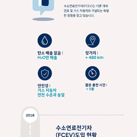
소
차
량