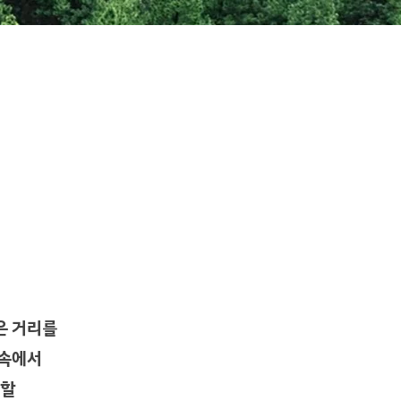
게
이
션
은 거리를
 속에서
리할