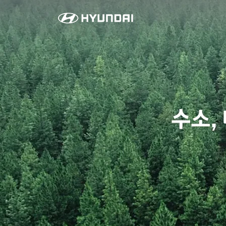
지
속
가
능
한
비
전