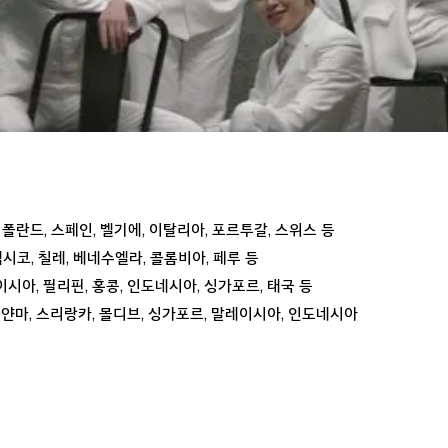
영국, 폴란드, 스페인, 벨기에, 이탈리아, 포르투갈, 스위스 등
 멕시코, 칠레, 베네수엘라, 콜롬비아, 페루 등
말레이시아, 필리핀, 홍콩, 인도네시아, 싱가포르, 태국 등
태국, 미얀마, 스리랑카, 몰디브, 싱가포르, 말레이시아, 인도네시아