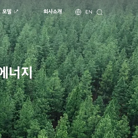
모델
회사소개
현
해
EN
검
외
대
색
법
자
인
동
사
차
이
월
트
드
찾
와
기
이
드
글
로
벌
네
비