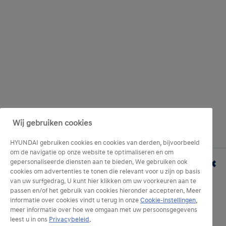
Wij gebruiken cookies
HYUNDAI gebruiken cookies en cookies van derden, bijvoorbeeld
om de navigatie op onze website te optimaliseren en om
Let op, geld lenen kost ook
gepersonaliseerde diensten aan te bieden. We gebruiken ook
✖
cookies om advertenties te tonen die relevant voor u zijn op basis
geld.
van uw surfgedrag. U kunt hier klikken om uw voorkeuren aan te
passen en/of het gebruik van cookies hieronder accepteren. Meer
Lening op afbetaling met
Representatief voorbeeld:
informatie over cookies vindt u terug in onze
Cookie-instellingen
,
laatste verhoogde maandelijkse aflossing
.
meer informatie over hoe we omgaan met uw persoonsgegevens
Kredietbedrag: € 28.808,12. Voorschot (facultatief): €
leest u in ons
Privacybeleid
.