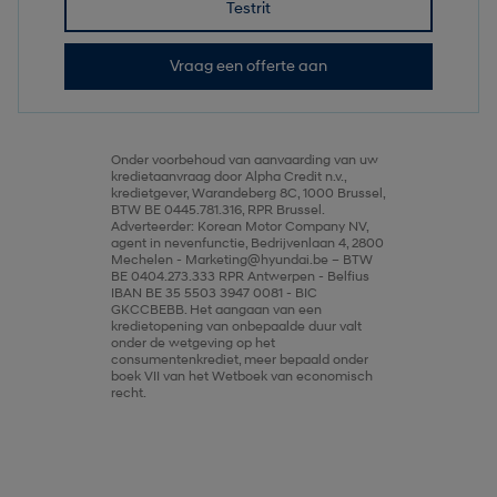
Testrit
Vraag een offerte aan
Onder voorbehoud van aanvaarding van uw
kredietaanvraag door Alpha Credit n.v.,
kredietgever, Warandeberg 8C, 1000 Brussel,
BTW BE 0445.781.316, RPR Brussel.
Adverteerder: Korean Motor Company NV,
agent in nevenfunctie, Bedrijvenlaan 4, 2800
Mechelen - Marketing@hyundai.be – BTW
BE 0404.273.333 RPR Antwerpen - Belfius
IBAN BE 35 5503 3947 0081 - BIC
GKCCBEBB. Het aangaan van een
kredietopening van onbepaalde duur valt
onder de wetgeving op het
consumentenkrediet, meer bepaald onder
boek VII van het Wetboek van economisch
recht.