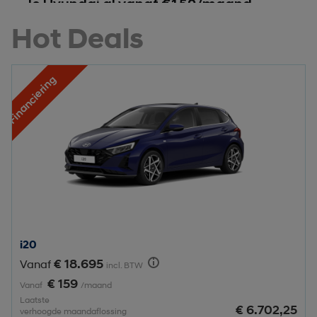
Je Hyundai al vanaf €159/maand
Hot Deals
Financiering
i20
€ 18.695
Vanaf
incl. BTW
€ 159
Vanaf
/maand
Laatste
€ 6.702,25
verhoogde maandaflossing