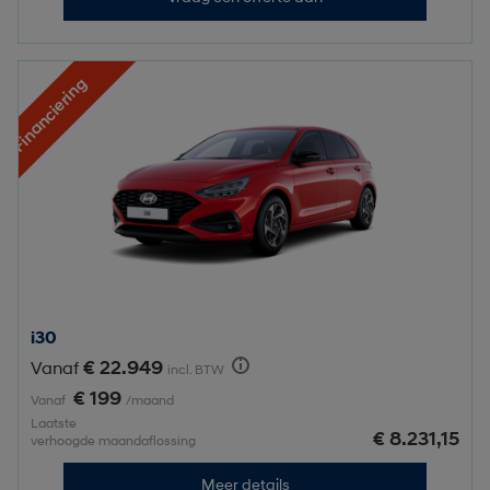
Financiering
i30
€ 22.949
Vanaf
incl. BTW
€ 199
Vanaf
/maand
Laatste
€ 8.231,15
verhoogde maandaflossing
Meer details