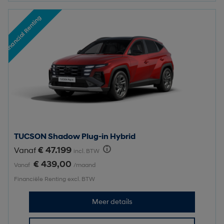
Financial Renting
TUCSON Shadow Plug-in Hybrid
€ 47.199
Vanaf
incl. BTW
€ 439,00
Vanaf
/maand
Financiële Renting excl. BTW
Meer details