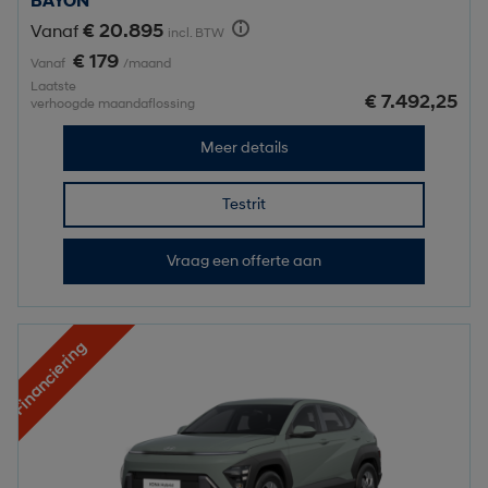
BAYON
€ 20.895
Vanaf
incl. BTW
€ 179
Vanaf
/maand
Laatste
€ 7.492,25
verhoogde maandaflossing
Meer details
Testrit
Vraag een offerte aan
Financiering