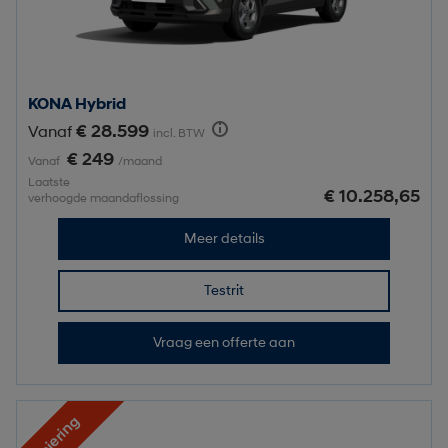
KONA Hybrid
€ 28.599
Vanaf
incl. BTW
€ 249
Vanaf
/maand
Laatste
€ 10.258,65
verhoogde maandaflossing
Meer details
Testrit
Vraag een offerte aan