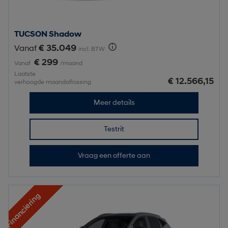
TUCSON Shadow
€ 35.049
Vanaf
incl. BTW
€ 299
Vanaf
/maand
Laatste
€ 12.566,15
verhoogde maandaflossing
Meer details
Testrit
Vraag een offerte aan
Financiering