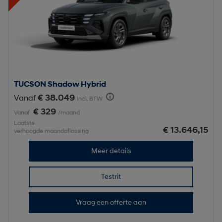
TUCSON Shadow Hybrid
€ 38.049
Vanaf
incl. BTW
€ 329
Vanaf
/maand
Laatste
€ 13.646,15
verhoogde maandaflossing
Meer details
Testrit
Vraag een offerte aan