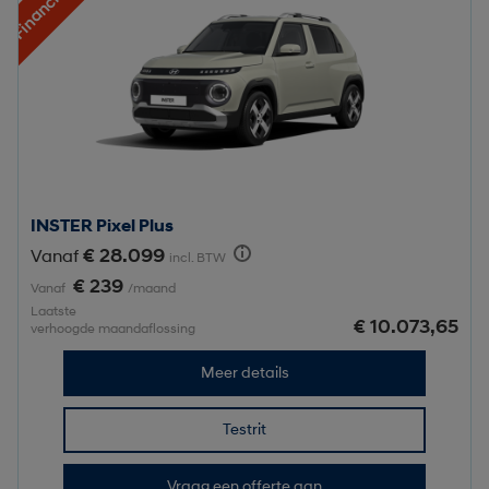
Financiering
INSTER Pixel Plus
€ 28.099
Vanaf
incl. BTW
€ 239
Vanaf
/maand
Laatste
€ 10.073,65
verhoogde maandaflossing
Meer details
Testrit
Vraag een offerte aan