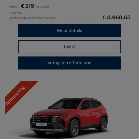
€ 219
Vanaf
/maand
Laatste
€ 8.968,65
verhoogde maandaflossing
Meer details
Testrit
Vraag een offerte aan
Financiering