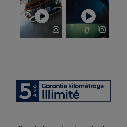
&
&
Décembre
Réaliser une
vient à peine
pub de voiture
de
? Check ✅
commencer…⁣
Vous le sav...
et Hyundai I...