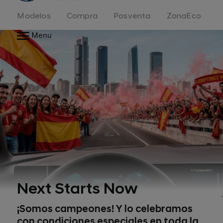
Modelos
Compra
Posventa
ZonaEco
Menu
Next Starts Now
¡Somos campeones! Y lo celebramos
con condiciones especiales en toda la