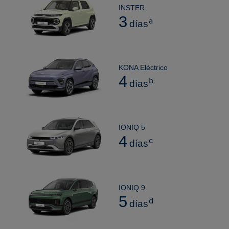
INSTER
3
a
días
KONA Eléctrico
4
b
días
IONIQ 5
4
c
días
IONIQ 9
5
d
días