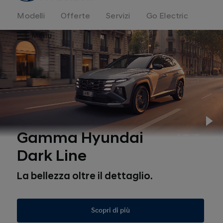
Modelli
Offerte
Servizi
Go Electric
Menu
Pl
Gamma Hyundai
Dark Line
La bellezza oltre il dettaglio.
Scopri di più