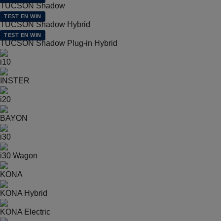
TUCSON Shadow
TEST EN WIN
TUCSON Shadow Hybrid
TEST EN WIN
TUCSON Shadow Plug-in Hybrid
i10
INSTER
i20
BAYON
i30
i30 Wagon
KONA
KONA Hybrid
KONA Electric