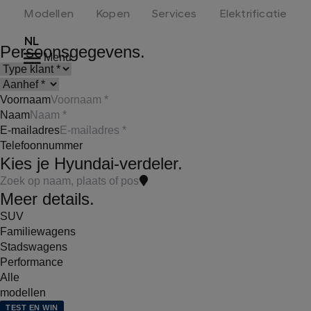
Modellen
Kopen
Services
Elektrificatie
NL
Persoonsgegevens.
Menu
Voornaam
Naam
E-mailadres
Telefoonnummer
Kies je Hyundai-verdeler.
Meer details.
SUV
Familiewagens
Stadswagens
Performance
Alle
modellen
TEST EN WIN