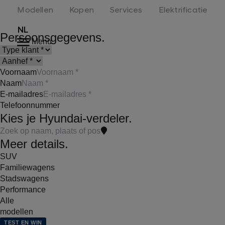
Modellen
Kopen
Services
Elektrificatie
NL
Persoonsgegevens.
Menu
Voornaam
Naam
E-mailadres
Telefoonnummer
Kies je Hyundai-verdeler.
Meer details.
SUV
Familiewagens
Stadswagens
Performance
Alle
modellen
TEST EN WIN