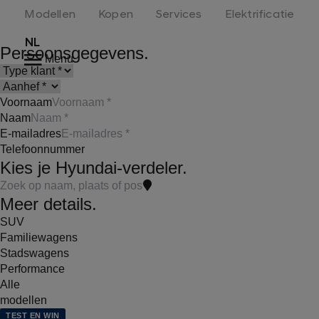
Modellen
Kopen
Services
Elektrificatie
NL
Persoonsgegevens.
Menu
Voornaam
Naam
E-mailadres
Telefoonnummer
Kies je Hyundai-verdeler.
Meer details.
SUV
Familiewagens
Stadswagens
Performance
Alle
modellen
TEST EN WIN