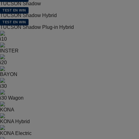
TUCSON Shadow
TEST EN WIN
TUCSON Shadow Hybrid
TEST EN WIN
TUCSON Shadow Plug-in Hybrid
i10
INSTER
i20
BAYON
i30
i30 Wagon
KONA
KONA Hybrid
KONA Electric