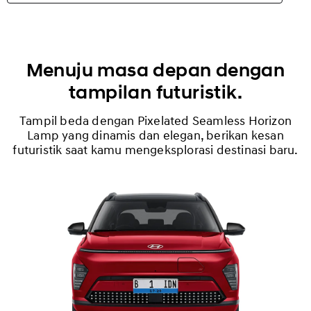
N Line
Highlights
Menuju masa depan dengan
tampilan futuristik.
Eksterior
Tampil beda dengan Pixelated Seamless Horizon
Interior
Lamp yang dinamis dan elegan, berikan kesan
futuristik saat kamu mengeksplorasi destinasi baru.
Performa
Keamanan
Kenyamanan
Spesifikasi