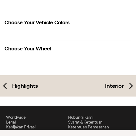
Choose Your Vehicle Colors
Choose Your Wheel
Highlights
Interior
Worldwide
Hubungi Kami
Legal
Syarat & Ketentuan
Kebijakan Privasi
Ketentuan Pemesanan
Peta situs