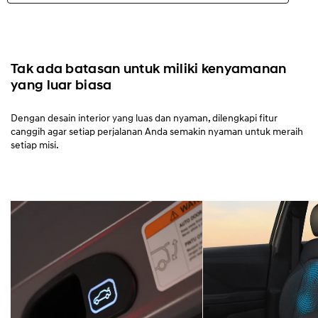
New CRETA Alpha
Highlights
Tak ada batasan untuk miliki kenyamanan
yang luar biasa
Eksterior
Dengan desain interior yang luas dan nyaman, dilengkapi fitur
canggih agar setiap perjalanan Anda semakin nyaman untuk meraih
Interior
setiap misi.
Performa
Keamanan
Kenyamanan
Spesifikasi
Aksesori