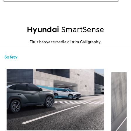
Highlights
Eksterior
Hyundai
SmartSense
Interior
Fitur hanya tersedia di trim Calligraphy.
Performa
Safety
Keamanan
Kenyamanan
Spesifikasi