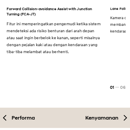
Lane Follow
Forward Collision-avoidance Assist with Junction
Turning (FCA-JT)
Kamera dep
Fitur ini memperingatkan pengemudi ketika sistem
membantu 
mendeteksi ada risiko benturan dari arah depan
kendaraan a
atau saat ingin berbelok ke kanan, seperti misalnya
dengan pejalan kaki atau dengan kendaraan yang
tiba-tiba melambat atau berhenti.
01
06
Performa
Kenyamanan