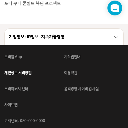
포니 쿠페 콘셉트 복원 프로젝트
챗
봇
기업정보 · IR정보 · 지속가능경영
모바일 App
저작권안내
개인정보 처리방침
이용약관
프라이버시 센터
윤리경영 사이버 감사실
사이트맵
고객센터 : 080-600-6000