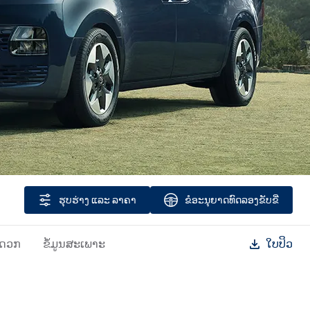
ຮຸບຮ່າງ ​ແລະ ລາຄາ
ຂໍ​ອະນຸຍາດ​ທົດ​ລອງ​ຂັບ​ຂີ່
ະດວກ
ຂໍ້ມູນສະເພາະ
ໃບປິວ