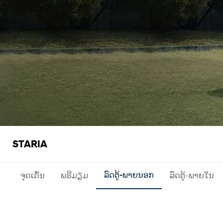
STARIA
ຈຸດເດັ່ນ
ພຣີມຽມ
ລົດຕູ້-ພາຍນອກ
ລົດຕູ້-ພາຍໃນ