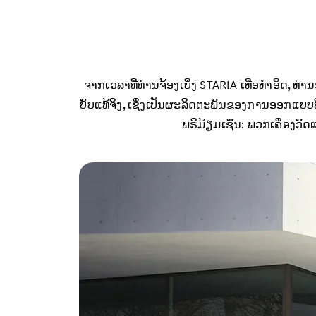
ຈາກ​ເວ​ລາ​ທີ່​ທ່ານ​ຈ້ອງ​ເບິ່ງ STARIA ເທື່ອ​ທຳ​ອິດ, ທ່ານ​
ບັບ​ແທ້​ຈິງ, ເຊິ່ງ​ເປັນ​ຜະ​ລິດ​ຕະ​ພັນ​ຂອງ​ການ​ອອກ​ແບບ​ທ
ພ​ຣີ​ມ້ຽມ​ເຊັ່ນ: ພວກ​ເຄື່ອງວັດ​ແທ