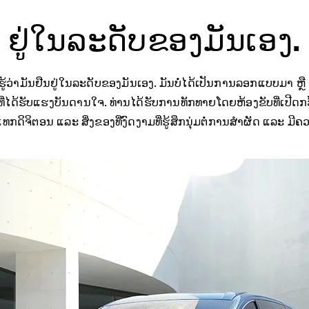
ຢູ່​ໃນ​ລະ​ດັບ​ຂອງ​ມັນ​ເອງ.
ຮູ້​ວ່າ​ມັນ​ຢືນ​ຢູ່​ໃນລະ​ດັບ​ຂອງ​ມັນ​ເອງ. ມັນ​ບໍ່​ໄດ້​ເປັນ​ການ​ລອກ​ແບບ​ມາ ຫຼື 
ີ່​ໄດ້​ຮັບ​ແຮງ​ບັນ​ດານ​ໃຈ. ທ່ານ​ໄດ້​ຮັບ​ການ​ທັກ​ທາຍ​ໂດຍ​ຫ້ອງ​ຂັບ​ທີ່​ເປີດກວ
ກ​ດິ​ຈິ​ຕອນ ແລະ ສິ່ງ​ຂອງ​ທີ່​ງົດ​ງາມ​ທີ່​ຮູ້​ສຶກ​ນຸ່ມ​ຕໍ່​ການ​ສຳ​ຜັດ ແລະ ມີ​ຄ