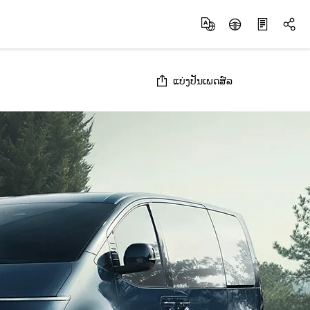
ແບ່ງປັນເພດສ໌ລ