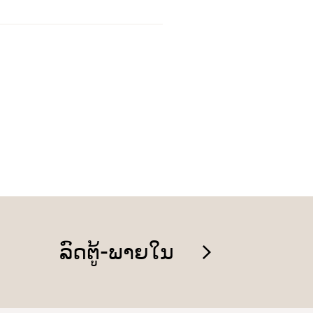
ລົດຕູ້-ພາຍໃນ