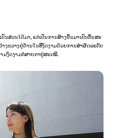
ເປັນ​ສ່ວນ​ໄດ້​ມາ, ແຕ່​ເປັນ​ການ​ສ້າງ​ຂຶ້ນ​ມາ​ເປັນ​ຕົ້ນ​ສະ​
້າງ​ຂວາງ​ຢູ່​ດ້ານ​ໃນ​ທີ່​ງົດ​ງາມ​ດ້ວຍ​ການ​ສຳ​ຜັດ​ລະ​ດັບ​
ວາມ​ງົດ​ງາມ​ຕໍ່​ສາຍ​ຕາ​ຢູ່​ສະ​ເໝີ.