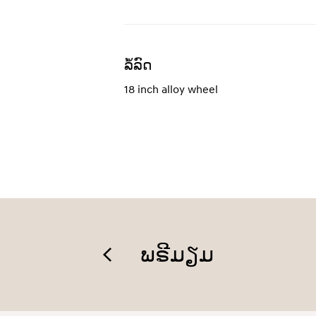
ລໍ້ລົດ
18 inch alloy wheel
ພຣີມຽມ