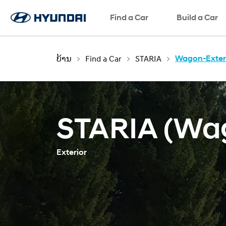
ພາສາ
Find a Car
Request a Test Drive
Request a Brochure
SNS page
Build a Car
ບ້ານ
Find a Car
STARIA
Wagon-Exter
STARIA (Wa
Exterior