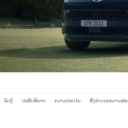
ລົດຕູ້
ປະສິດທິພາບ
ຄວາມປອດໄພ
ສິ່ງອຳນວຍຄວາມສ