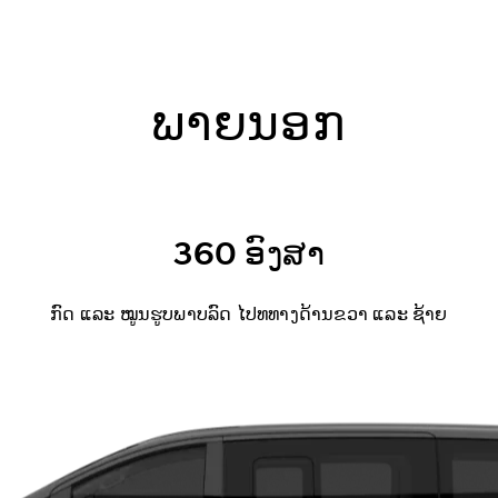
ພາຍນອກ
360 ອົງສາ
ກົດ ແລະ ໝູນຮູບພາບລົດ ໄປທທາງດ້ານຂວາ ແລະ ຊ້າຍ