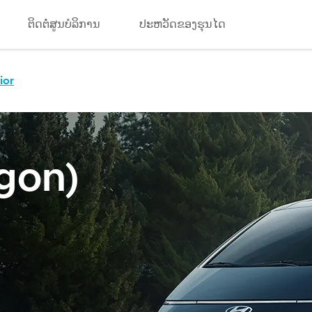
ຕິດຕໍ່ສູນບໍລິການ
ປະຫວັດຂອງຮຸນໄດ
ior
gon)