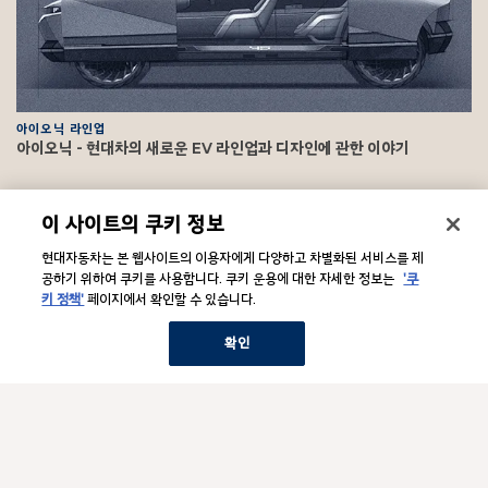
아이오닉 라인업
아이오닉 - 현대차의 새로운 EV 라인업과 디자인에 관한 이야기
F
이 사이트의 쿠키 정보
o
o
문의/법적고지
현대자동차는 본 웹사이트의 이용자에게 다양하고 차별화된 서비스를 제
하
t
위
공하기 위하여 쿠키를 사용합니다. 쿠키 운용에 대한 자세한 정보는
'쿠
메
e
키 정책'
페이지에서 확인할 수 있습니다.
뉴
기업소개
r
하
보
위
기
확인
메
뉴
관련 사이트
하
보
위
기
메
뉴
Hyundai Social Media
하
보
위
기
메
뉴