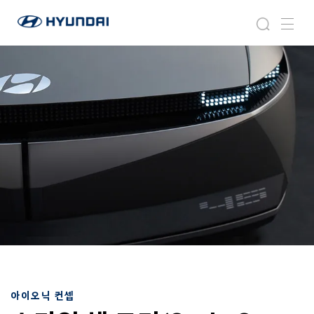
현
아
검
메
대
이
색
뉴
자
오
동
닉
차
월
드
와
이
드
글
로
벌
네
비
게
이
션
아이오닉 컨셉