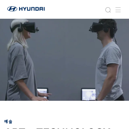
현
라
검
메
대
이
색
뉴
자
프
동
스
차
타
월
일
드
와
이
드
글
로
벌
네
비
게
이
션
예술