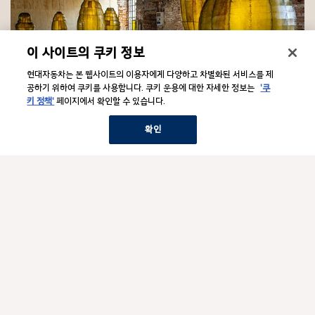
이 사이트의 쿠키 정보
현대자동차는 본 웹사이트의 이용자에게 다양하고 차별화된 서비스를 제
공하기 위하여 쿠키를 사용합니다. 쿠키 운용에 대한 자세한 정보는
'쿠
키 정책'
페이지에서 확인할 수 있습니다.
예술
확인
국립현대미술관(MMCA) & 테이트 모던 전시, 그리고 삶에 대한 탐구
F
o
o
문의/법적고지
하
t
위
메
e
뉴
기업소개
r
하
보
위
기
메
뉴
관련 사이트
하
보
위
기
메
뉴
Hyundai Social Media
하