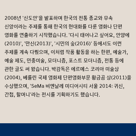
2008년 '신도안'을 발표하며 한국의 전통 종교와 무속
신앙이라는 주제를 통해 한국의 현대화를 다룬 영화나 단편
영화를 연출하기 시작했습니다. '다시 태어나고 싶어요, 안양에
(2010)', '만신(2013)', '시민의 숲(2016)' 등에서도 이런
주제를 계속 다뤘으며, 이처럼 작품 활동을 하는 한편, 예술가,
예술 제도, 민중미술, 모더니즘, 포스트 모더니즘, 전통 등에
관한 글도 써 왔습니다. 박감독은 에르메스 코리아 미술상
(2004), 베를린 국제 영화제 단편영화부문 황금곰 상(2011)을
수상했으며, 'SeMa 비엔날레 미디어시티 서울 2014: 귀신,
간첩, 할머니'라는 전시를 기획하기도 했습니다.