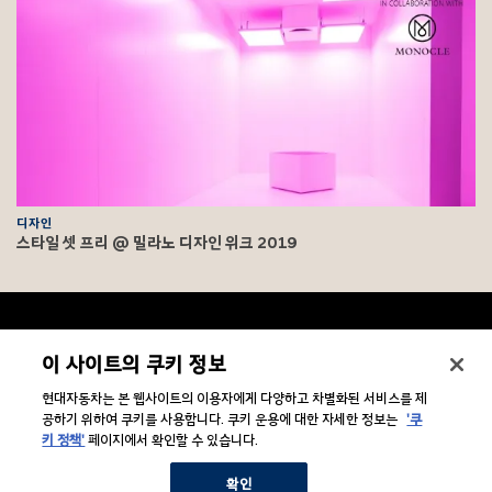
디자인
스타일 셋 프리 @ 밀라노 디자인 위크 2019
F
o
o
문의/법적고지
하
이 사이트의 쿠키 정보
t
위
메
e
현대자동차는 본 웹사이트의 이용자에게 다양하고 차별화된 서비스를 제
뉴
기업소개
r
하
보
공하기 위하여 쿠키를 사용합니다. 쿠키 운용에 대한 자세한 정보는
'쿠
위
기
키 정책'
페이지에서 확인할 수 있습니다.
메
뉴
관련 사이트
하
보
확인
위
기