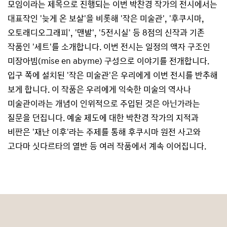
모임이라는 제목으로 진행되는 이번 박찬경 작가의 전시에서는
대표작인 '늦게 온 보살'을 비롯해 '작은 미술관', '후쿠시마,
오토래디오그래피', '맨발', '5전시실' 등 8점의 신작과 기존
작품인 '세트'를 소개합니다. 이번 전시는 일정의 액자 구조인
미장아빔(mise en abyme) 구성으로 이야기를 전개합니다.
입구 쪽에 설치된 '작은 미술관'은 우리에게 이번 전시를 반추해
보게 합니다. 이 작품은 우리에게 익숙한 미술의 역사나
미술관이라는 개념이 인위적으로 주입된 것은 아닌가라는
질문을 던집니다. 예술 제도에 대한 박찬경 작가의 지적과
비판은 '재난 이후'라는 주제를 통해 후쿠시마 원전 사고와
고다마 싯다르타의 열반 등 여러 작품에서 계속 이어집니다.