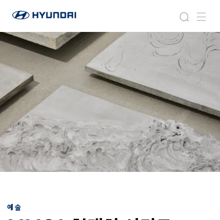
현
라
검
메
대
이
색
뉴
자
프
동
스
차
타
월
일
드
와
이
드
글
로
벌
네
비
게
이
션
예술