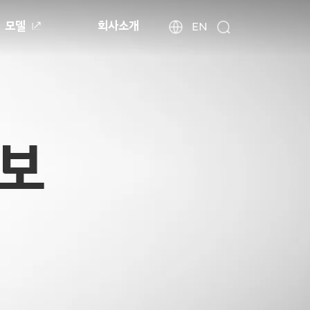
모델
회사소개
현
해
EN
검
외
대
색
법
자
인
동
사
차
이
월
트
드
찾
와
기
이
드
글
로
벌
네
비