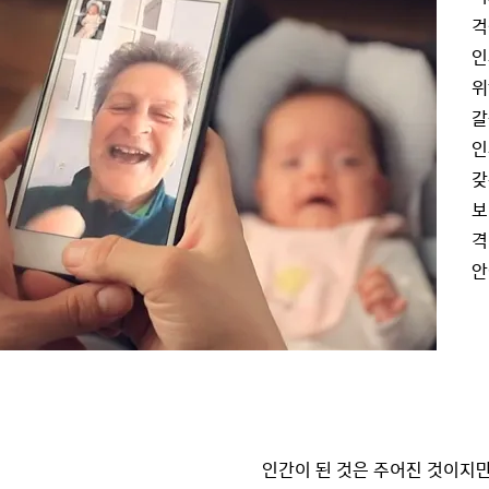
걱
인
위
갈
인
갖
보
격
안
인간이 된 것은 주어진 것이지만