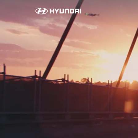
모
빌
리
티
솔
루
션