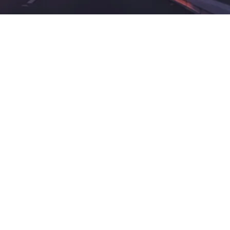
게
이
션