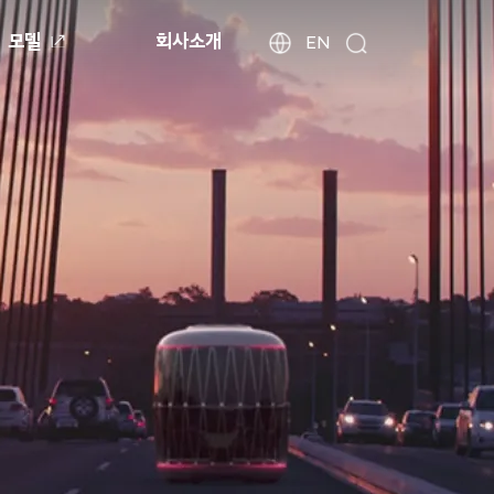
모델
회사소개
현
해
EN
검
외
대
색
법
자
인
동
사
차
이
월
트
드
찾
와
기
이
드
글
로
벌
네
비