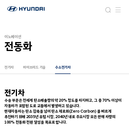
현
전
검
메
대
동
색
뉴
자
화
동
차
이노베이션
월
전동화
드
와
이
드
전기차
하이브리드 기술
수소전기차
글
로
벌
네
전기차
비
게
수송 부문은 전세계 탄소배출량의 약 20% 정도를 차지하고, 그 중 70% 이상이
이
자동차가 포함된 도로 교통에서 발생하고 있습니다.
션
현대자동차는 탄소 감축을 넘어 탄소 제로화(Zero Carbon) 를 빠르게
추진하기 위해 2035년 유럽 시장, 2040년 내로 주요시장 모든 판매 차량의
100% 전동화 전환 달성을 목표로 합니다.