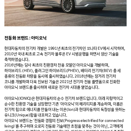
전동화 브랜드 : 아이오닉
현대자동차의 전기차 개발은 1991년 최초의 전기차인 쏘나타 EV에서 시작하여,
2010년 국내 최초로 고속
전기차 블루온 EV 시범운행을 하면서 양산 기술을
축적하였습니다.
2016년에는 당사 최초의 친환경차 전용 모델인 아이오닉을 개발하며,
하이브리드 (HEV), 플러그인
하이브리드(PHEV), 배터리 전기차(BEV) 총 세
종류의 전동화 차량을 동시에 출시하였습니다. 2018년에는
장거리 전기차
코나를 개발하며 더욱 진보된 기술은 2021년 전기차 전용 플랫폼으로 진화한
아이오닉
브랜드를 출시하며 새로운 전기차 시대를 열었습니다.
아이오닉(IONIQ)은 현대자동차의 순수 전기차 브랜드입니다. 미래 지향적이고
순수한 친환경 기술을 상징했던
기존 '아이오닉'의 헤리티지를 계승하며, 이름은
전기적 힘으로 에너지를 만들어 내는 이온(Ion)과
현대자동차의 독창성을 뜻하는
유니크(Unique)함을 내포하고 있습니다.
아이오닉 브랜드는 '전동화 경험의 진보(Progress electrified for connected
living)'를 추구하며 오로지 전동화
기술에만 초점을 맞추는 것이 아닌, 고객에게