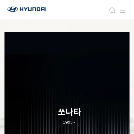
현
쏘
검
메
대
나
색
뉴
자
타
동
차
월
드
와
이
드
글
로
벌
네
비
게
이
쏘나타
션
1985 ~