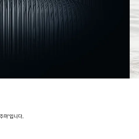
게
이
션
주마’입니다.