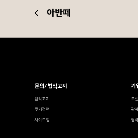
아반떼
F
o
o
t
e
r
문의/법적고지
기
법적고지
모델
쿠키정책
관
사이트맵
협