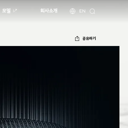
모델
회사소개
현
해
EN
검
외
대
색
법
자
인
동
공유하기
사
차
이
월
트
드
찾
와
기
이
드
글
로
벌
네
비