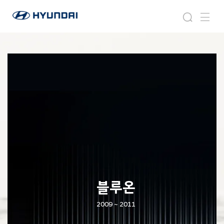
현
블
검
메
대
루
색
뉴
자
온
동
차
월
드
와
이
드
글
로
벌
네
비
게
이
블루온
션
2009 ~ 2011