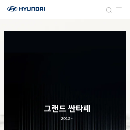
현
그
검
메
대
랜
색
뉴
자
드
동
싼
차
타
월
페
드
와
이
드
글
로
벌
네
비
게
이
그랜드 싼타페
션
2013 ~