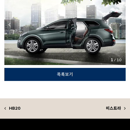
1
/ 10
목록보기
HB20
미스트라
F
o