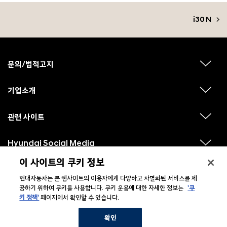
i30 N
F
o
o
문의/법적고지
하
t
위
메
e
뉴
기업소개
r
하
보
위
기
메
뉴
관련 사이트
하
보
위
기
메
뉴
Hyundai Social Media
하
보
위
기
메
이 사이트의 쿠키 정보
뉴
보
현대자동차는 본 웹사이트의 이용자에게 다양하고 차별화된 서비스를 제
기
공하기 위하여 쿠키를 사용합니다. 쿠키 운용에 대한 자세한 정보는
'쿠
키 정책'
페이지에서 확인할 수 있습니다.
ⓒ 2026 Hyundai Motor Company
확인