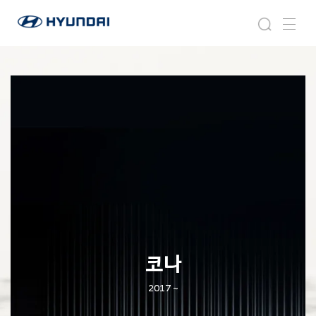
현
코
검
메
대
나
색
뉴
자
동
차
월
드
와
이
드
글
로
벌
네
비
게
이
코나
션
2017 ~