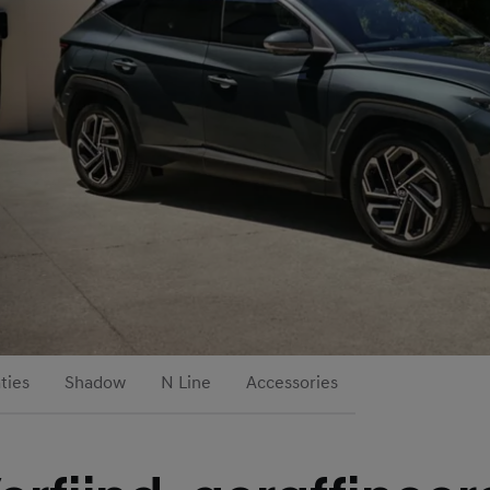
ties
Shadow
N Line
Accessories