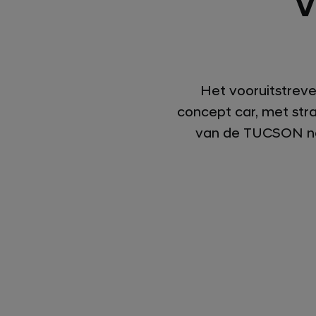
V
Het vooruitstrev
concept car, met stra
van de TUCSON naa