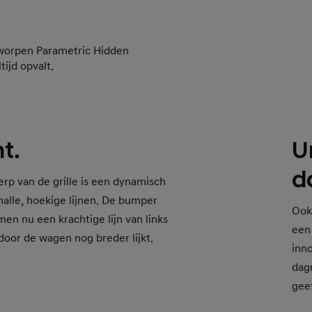
worpen Parametric Hidden
ijd opvalt.
t.
U
d
rp van de grille is een dynamisch
alle, hoekige lijnen. De bumper
Ook
men nu een krachtige lijn van links
een
door de wagen nog breder lijkt.
inno
dagr
geef