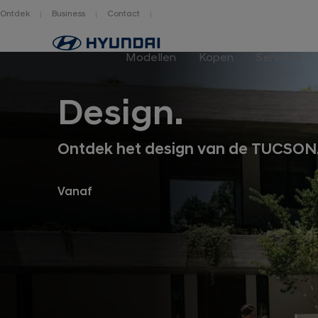
Ontdek
Business
Contact
Hyundai
logo
Modellen
Kopen
Services
Design.
Ontdek het design van de TUCSON
Vanaf