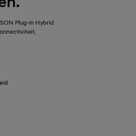
en.
CSON Plug-in Hybrid
nnectiviteit,
eid