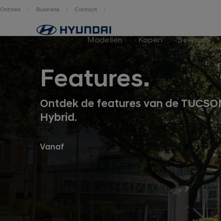
Ontdek
Business
Contact
Hyundai
logo
Modellen
Kopen
Services
Features.
Ontdek de features van de TUCSON
Hybrid.
Vanaf