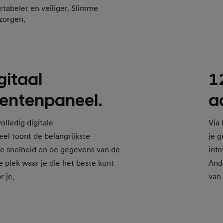
tabeler en veiliger. Slimme
ezorgen.
gitaal
1
entenpaneel.
a
olledig digitale
Via
el toont de belangrijkste
je g
 je snelheid en de gegevens van de
inf
e plek waar je die het beste kunt
And
r je.
van