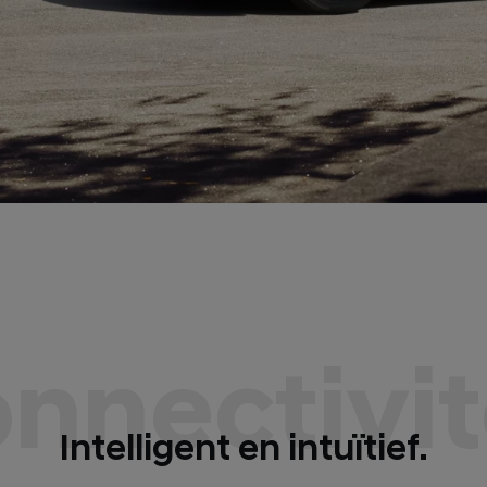
nnectivit
Intelligent en intuïtief.