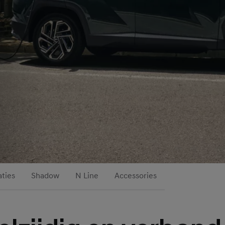
aties
Shadow
N Line
Accessories