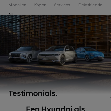
Modellen
Kopen
Services
Elektrificatie
NL
Menu
Testimonials.
Een Hyundai als