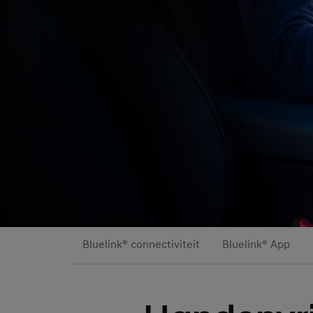
Bluelink® connectiviteit
Bluelink® App