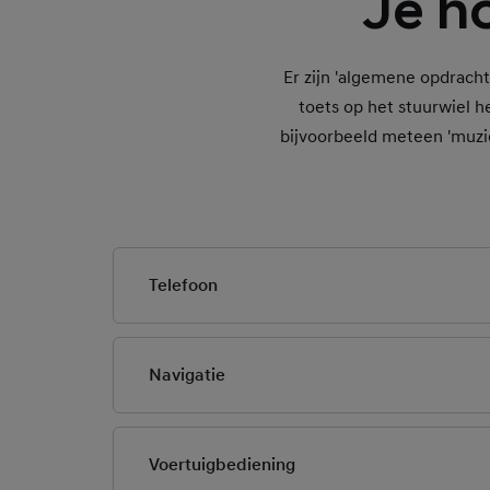
Je h
Er zijn 'algemene opdrach
toets op het stuurwiel h
bijvoorbeeld meteen 'muzie
Telefoon
Je smartphone moet aa
Navigatie
Om een contactpersoon
contactpersonen dow
Voor een snellere werk
Afhankelijk van de len
zoeken naar locaties 
Voertuigbediening
Alle opdrachten voor 