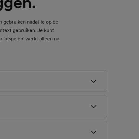
ggen.
n gebruiken nadat je op de
ontext gebruiken. Je kunt
 'afspelen' werkt alleen na
t 5.000
ndt. Als je wilt
 spraakherkenning.
gio en dan het adres.
ikt nadat je de