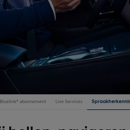
Bluelink® abonnement
Live Services
Spraakherkenni