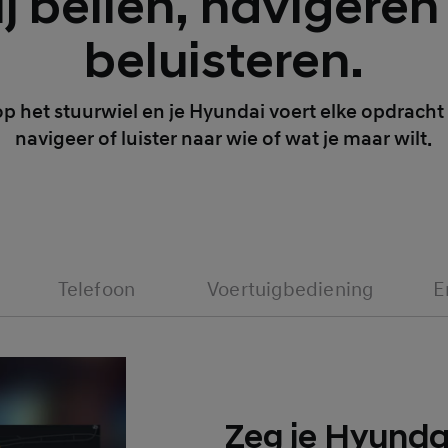
j bellen, navigeren
beluisteren.
p het stuurwiel en je Hyundai voert elke opdracht ui
navigeer of luister naar wie of wat je maar wilt.
Telefoon
Voertuigbediening
E
Zeg je Hyunda