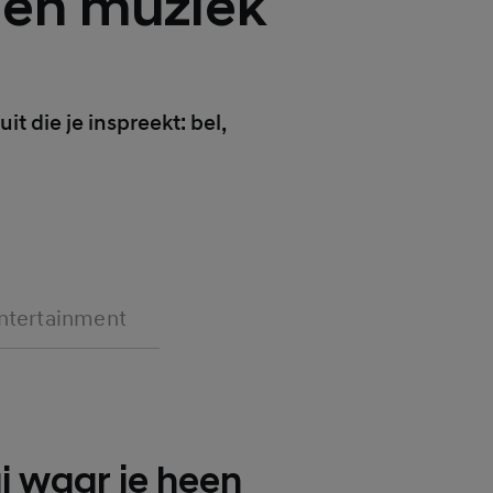
 en muziek
t die je inspreekt: bel,
ntertainment
i waar je heen