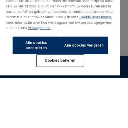
cookies om advertenties te tonen die relevant voor u zijn op basis
van uw surfgedrag. U kunt hier klikken om uw voorkeuren aan te
passen en/of het gebruik van cookies hieronder accepteren. Meer
informatie over cookies vindt u terug in onze
Cookie-instellingen
,
meer informatie over hoe we omgaan met uw persoonsgegevens
leest u in ons
Privacybeleid
.
Alle cookies
Alle cookies weigeren
accepteren
Cookies beheren
Configureer
Proefrit
Brochure
Offerte
Verdelers
Geëlektrificeerde modellen