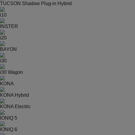
TUCSON Shadow Plug-in Hybrid
i10
INSTER
i20
BAYON
i30
i30 Wagon
KONA
KONA Hybrid
KONA Electric
IONIQ 5
IONIQ 6