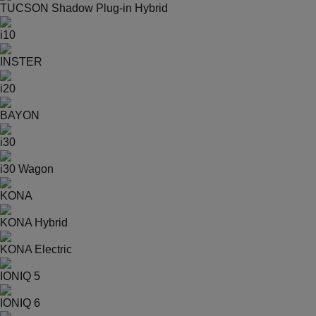
TUCSON Shadow Plug-in Hybrid
i10
INSTER
i20
BAYON
i30
i30 Wagon
KONA
KONA Hybrid
KONA Electric
IONIQ 5
IONIQ 6