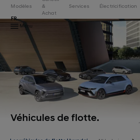
Switzerland
Modèles
&
Services
Électricification
Achat
FR
Menu
Véhicules de flotte.