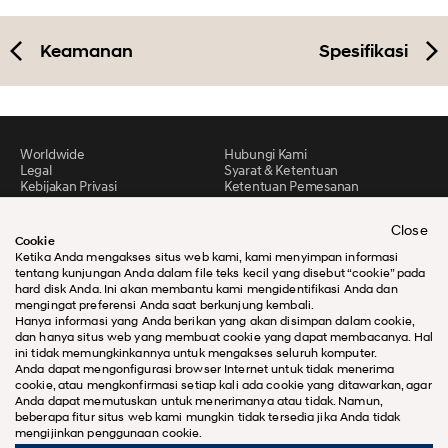
Keamanan
Spesifikasi
Worldwide
Hubungi Kami
Legal
Syarat & Ketentuan
Kebijakan Privasi
Ketentuan Pemesanan
Peta situs
Close
Cookie
Ketika Anda mengakses situs web kami, kami menyimpan informasi
tentang kunjungan Anda dalam file teks kecil yang disebut “cookie” pada
hard disk Anda. Ini akan membantu kami mengidentifikasi Anda dan
mengingat preferensi Anda saat berkunjung kembali.
Hanya informasi yang Anda berikan yang akan disimpan dalam cookie,
dan hanya situs web yang membuat cookie yang dapat membacanya. Hal
ini tidak memungkinkannya untuk mengakses seluruh komputer.
Anda dapat mengonfigurasi browser Internet untuk tidak menerima
cookie, atau mengkonfirmasi setiap kali ada cookie yang ditawarkan, agar
Anda dapat memutuskan untuk menerimanya atau tidak. Namun,
beberapa fitur situs web kami mungkin tidak tersedia jika Anda tidak
mengijinkan penggunaan cookie.
@Hak Cipta 2026 Hyundai Motors