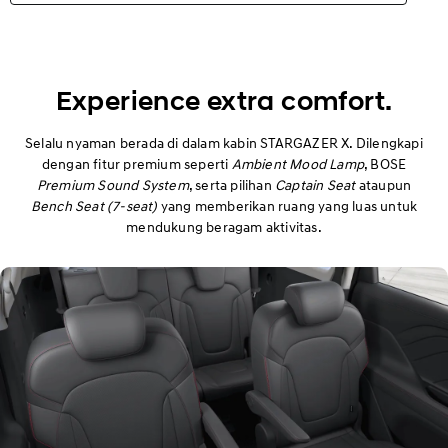
Highlights
Eksterior
Experience extra comfort.
Interior
Selalu nyaman berada di dalam kabin STARGAZER X. Dilengkapi
dengan fitur premium seperti
Ambient Mood Lamp
, BOSE
Premium Sound System
, serta pilihan
Captain Seat
ataupun
Performa
Bench Seat (7-seat)
yang memberikan ruang yang luas untuk
mendukung beragam aktivitas.
Keamanan
Kenyamanan
Spesifikasi
Aksesoris