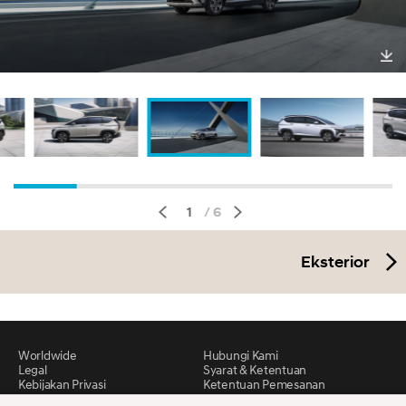
Un
duh
1
/ 6
Eksterior
Worldwide
Hubungi Kami
Legal
Syarat & Ketentuan
Kebijakan Privasi
Ketentuan Pemesanan
Peta situs