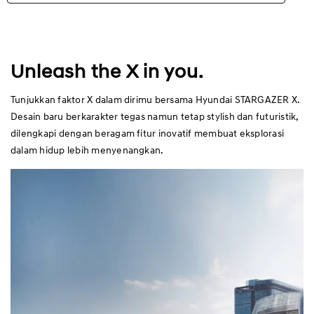
Highlights
Eksterior
Unleash the X in you.
Interior
Tunjukkan faktor X dalam dirimu bersama Hyundai STARGAZER X.
Desain baru berkarakter tegas namun tetap stylish dan futuristik,
Performa
dilengkapi dengan beragam fitur inovatif membuat eksplorasi
dalam hidup lebih menyenangkan.
Keamanan
Kenyamanan
Spesifikasi
Aksesoris