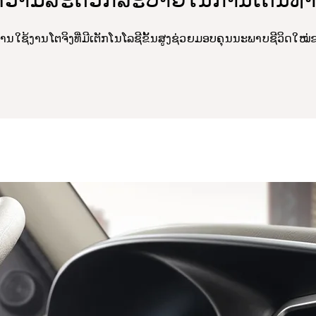
ການໃຊ້ງານໂຕຈິງທີ່ມີເຕັກໂນໂລຊີຂັ້ນສູງຊ່ວຍມອບຄຸນນະພາບຊີວິ