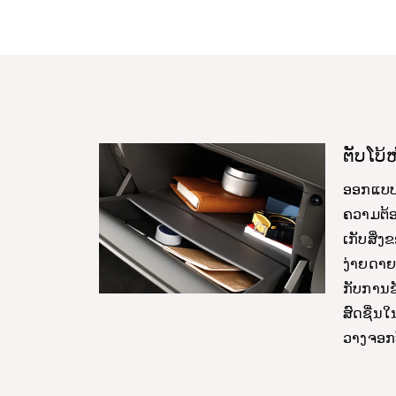
ຕັບໂບ
ອອກແບບມ
ຄວາມຕ້
ເກັບສິ່
ງ່າຍດາຍ
ກັບການຂ
ສົດຊື່ນໃ
ວາງຈອກ