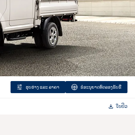
ຮຸບຮ່າງ ​ແລະ ລາຄາ
ຂໍ​ອະນຸຍາດ​ທົດ​ລອງ​ຂັບ​ຂີ່
ໃບປິວ