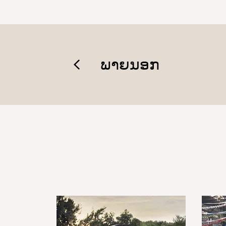
ພາຍນອກ