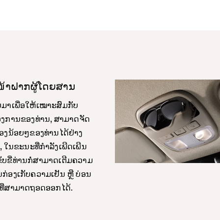
້ໜ້າຝາກຜູ້ໂດຍສານ
າເພື່ອໃຫ້ເໝາະສົມກັບ
ອງການຂອງທ່ານ, ສາມາດຈັດ
ງຂອງນ້ອຍໆຂອງທ່ານໄດ້ຢ່າງ
, ໃນຂະນະທີ່ກຳລັງເພີດເພີນ
ັບຂີ່ທ່ານກໍ່ສາມາດເຕີມຄວາມ
ນກ່ອງເກັບຄວາມເຢັນ ຫຼື ບ່ອນ
ທີ່ສາມາດຖອດອອກໄດ້.