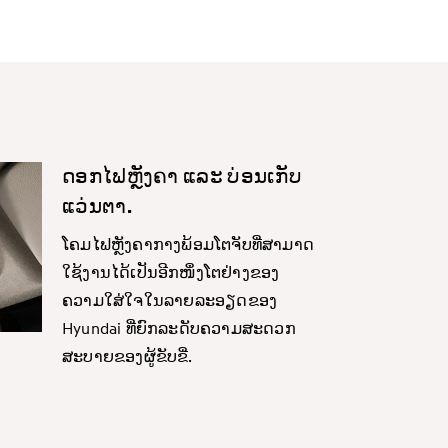
ດອກໄຟຫຼັງຄາ ແລະ ບ່ອນເກັບ
ແວ່ນຕາ.
ໂຄມໄຟຫຼັງຄາກາງພ້ອມໂຕຈັບທີ່ສາມາດ
ໃຊ້ງານໄດ້ເປັນອີກໜຶ່ງໂຕຢ່າງຂອງ
ຄວາມໃສ່ໃຈໃນລາຍລະອຽດຂອງ
Hyundai ທີ່ຍົກລະດັບຄວາມສະດວກ
ສະບາຍຂອງຜູ້ຂັບຂີ່.