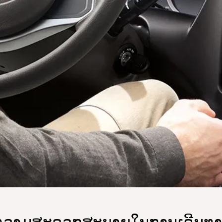
ຄວາມສະດວກສະບາຍໃນການເດີນທາ