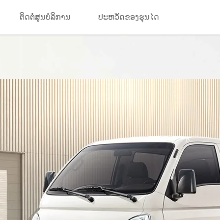
ຕິດຕໍ່ສູນບໍລິການ
ປະຫວັດຂອງຮຸນໄດ