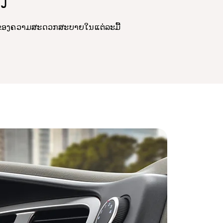
ດໃໝ່ຂອງຄວາມສະດວກສະບາຍໃນແຕ່ລະມື້