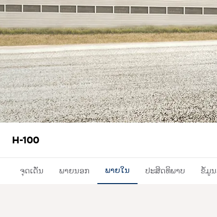
H-100
ຈຸດເດັ່ນ
ພາຍນອກ
ພາຍໃນ
ປະສິດທິພາບ
ຂໍ້ມ