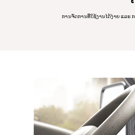
ການຈັດການທີ່ໃຊ້ງານໄດ້ງ່າຍ ແລະ 