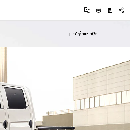
ແບ່ງປັນເພດສ໌ລ