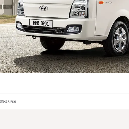
ູນສະເພາະ