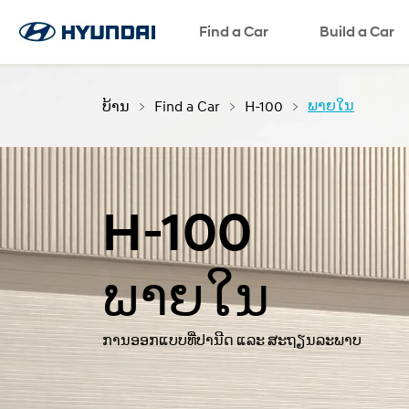
ພາສາ
Find a Car
Request a Test Drive
Request a Brochure
SNS page
Build a Car
ບ້ານ
Find a Car
H-100
ພາຍໃນ
H-100
ພາຍໃນ
ການອອກແບບທີ່ປານີດ ແລະ ສະຖຽນລະພາບ