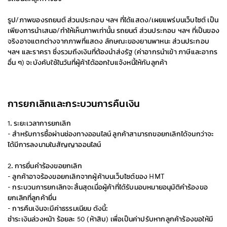
รูป/ภาพของรถยนต์ ส่วนประกอบ ฯลฯ ที่ได้แสดง/เผยแพร่บนเว็บไซต์ เป็น
เพียงการนำเสนอ/ทำให้เห็นภาพเท่านั้น รถยนต์ ส่วนประกอบ ฯลฯ ที่เป็นของ
จริงอาจแตกต่างจากภาพที่แสดง ลักษณะของยานพาหนะ ส่วนประกอบ
ฯลฯ และราครา ซึ่งรวมถึงเงินที่ต้องนำส่งรัฐ (ค่าอากรนำเข้า ภาษีและอากร
อื่น ๆ) จะบังคับใช้ในวันที่ผู้ค้าได้ออกใบแจ้งหนี้ให้กับลูกค้า
การยกเลิกและกระบวนการคืนเงิน
1. ระยะเวลาการยกเลิก
- สำหรับการซื้อผ่านช่องทางออนไลน์ ลูกค้าสามารถขอยกเลิกได้จนกว่าจะ
ได้มีการลงนามในสัญญาออนไลน์
2. การยื่นคำร้องขอยกเลิก
- ลูกค้าอาจร้องขอยกเลิกจากผู้ค้าบนเว็บไซต์ของ HMT
- กระบวนการยกเลิกจะสิ้นสุดเมื่อผู้ค้าที่ได้รับมอบหมายอนุมัติคำร้องขอ
ยกเลิกที่ลูกค้ายื่น
- การคืนเงินจะมีค่าธรรมเนียม ดังนี้:
ชำระเงินล่วงหน้า ร้อยละ 50 (ห้าสิบ) เพื่อเป็นค่าปรับหากลูกค้าร้องขอให้มี