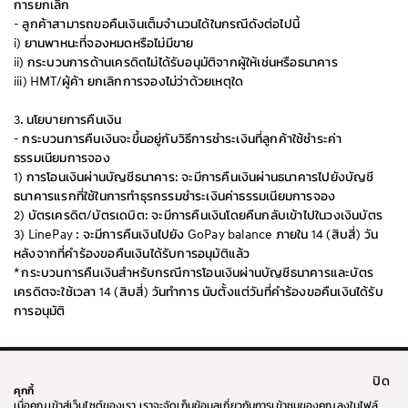
การยกเลิก
- ลูกค้าสามารถขอคืนเงินเต็มจำนวนได้ในกรณีดังต่อไปนี้
i) ยานพาหนะที่จองหมดหรือไม่มีขาย
ii) กระบวนการด้านเครดิตไม่ได้รับอนุมัติจากผู้ให้เช่นหรือธนาคาร
iii) HMT/ผู้ค้า ยกเลิกการจองไม่ว่าด้วยเหตุใด
3. นโยบายการคืนเงิน
- กระบวนการคืนเงินจะขึ้นอยู่กับวิธีการชำระเงินที่ลูกค้าใช้ชำระค่า
ธรรมเนียมการจอง
1) การโอนเงินผ่านบัญชีธนาคาร: จะมีการคืนเงินผ่านธนาคารไปยังบัญชี
ธนาคารแรกที่ใช้ในการทำธุรกรรมชำระเงินค่าธรรมเนียมการจอง
2) บัตรเครดิต/บัตรเดบิต: จะมีการคืนเงินโดยคืนกลับเข้าไปในวงเงินบัตร
3) LinePay : จะมีการคืนเงินไปยัง GoPay balance ภายใน 14 (สิบสี่) วัน
หลังจากที่คำร้องขอคืนเงินได้รับการอนุมัติแล้ว
* กระบวนการคืนเงินสำหรับกรณีการโอนเงินผ่านบัญชีธนาคารและบัตร
เครดิตจะใช้เวลา 14 (สิบสี่) วันทำการ นับตั้งแต่วันที่คำร้องขอคืนเงินได้รับ
การอนุมัติ
ปิด
ทั่วโลก
ติดต่อเรา
คุกกี้
คำจำกัดความรับผิดตามกฎหมาย
ข้อกำหนดและเงื่อนไข
เมื่อคุณเข้าสู่เว็บไซต์ของเรา เราจะจัดเก็บข้อมูลเกี่ยวกับการเข้าชมของคุณลงในไฟล์