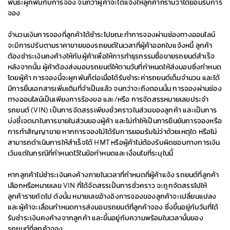
พันธะผูกพันกับการจอง จนกว่าผู้ค้าจะได้แจ้งให้ลูกค้าทราบว่าได้ยอมรับการ
จอง
จำนวนเงินการจองที่ลูกค้าได้ชำระไปขณะทำการจองผ่านช่องทางออนไลน์
จะมีการปรับตามราคาขายของรถยนต์ในเวลาที่ผู้ค้าออกใบแจ้งหนี้ ลูกค้า
ต้องชำระเงินคงค้างให้กับผู้ค้าเพื่อให้การทำธุรกรรมซื้อขายรถยนต์สำเร็จ
หลังจากนั้น ผู้ค้าต้องส่งมอบรถยนต์ให้ตามวันที่กำหนดให้ส่งมอบซึ่งกำหนด
โดยผู้ค้า การจองนี้จะผูกพันก็ต่อเมื่อได้รับชำระค่ารถยนต์เต็มจำนวน และได้
มีการยื่นเอกสารเพิ่มเติมที่จำเป็นแล้ว จนกว่าจะถึงตอนนั้น การจองผ่านช่อง
ทางออนไลน์เป็นเพียงการร้องขอ และ/หรือ การจัดสรรหมายเลขประจำ
รถยนต์ (VIN) เป็นการจัดสรรเพียงชั่วคราวในส่วนของลูกค้า และเป็นการ
บ่งชี้เจตนาในการขายในส่วนของผู้ค้า และไม่ทำให้เป็นการยืนยันการจองหรือ
การทำสัญญาขาย หากการจองไม่ได้รับการยอมรับไม่ว่าด้วยเหตุใด หรือไม่
สามารถดำเนินการให้สำเร็จได้ HMT หรือผู้ค้าไม่ต้องรับผิดชอบทางการเงิน
เว้นแต่ในกรณีที่กำหนดไว้ในข้อกำหนดและเงื่อนไขที่ระบุในนี้
หากลูกค้าไม่ชำระเงินคงค้างภายในเวลาที่กำหนดที่ผู้ค้าแจ้ง รถยนต์ที่ลูกค้า
เลือกหรือหมายเลข VIN ที่ได้จัดสรรเป็นการชั่วคราว จะถูกจัดสรรไปให้
ลูกค้ารายถัดไป ดังนั้น หมายเลขอ้างอิงการจองของลูกค้าจะเปลี่ยนแปลง
และผู้ค้าจะเลื่อนกำหนดการส่งมอบรถยนต์ที่ลูกค้าจอง ซึ่งขึ้นอยู่กับวันที่ได้
รับชำระเงินคงค้างจากลูกค้า และขึ้นอยู่กับความพร้อมในเวลานั้นของ
รถยนต์ที่ลูกค้าจอง