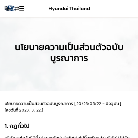
Hyundai Thailand
นโยบายความเป็นส่วนตัวฉบับ
บูรณาการ
นโยบายความเป็นส่วนตัวฉบับบูรณาการ [ 20/23/03/22 ~ ปัจจุบัน ]
[ลงวันที่ 2023 . 3 . 22.]
1. กฎทั่วไป
บริษัท ฮุนได โมบิลิตี้ (ประเทศไทย) จำกัด(ต่อไปนี้จะเรียกว่า 'บริษัท' ) ได้จัด