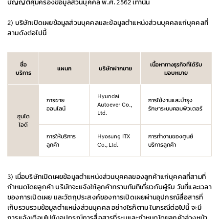
บัญญัติคุ้มครองข้อมูลส่วนบุคคล พ.ศ. 2562 เท่านั้น
2) บริษัทเปิดเผยข้อมูลส่วนบุคคลและข้อมูลตำแหน่งส่วนบุคคลแก่บุคคลที่
สามดังต่อไปนี้
ชื่อ
เนื้อหาทางธุรกิจที่ได้รับ
แผนก
บริษัทฝากขาย
บริการ
มอบหมาย
Hyundai
การขาย
การใช้งานและบำรุง
Autoever Co.,
ออนไลน์
รักษาระบบคอมพิวเตอร์
Ltd.
ฮุนได
ไอดี
การให้บริการ
Hyosung ITX
การทำงานของศูนย์
ลูกค้า
Co., Ltd.
บริการลูกค้า
3) เมื่อบริษัทเปิดเผยข้อมูลตำแหน่งส่วนบุคคลของลูกค้าแก่บุคคลที่สามที่
กำหนดโดยลูกค้า บริษัทจะแจ้งให้ลูกค้าทราบทันทีเกี่ยวกับผู้รับ วันที่และเวลา
ของการเปิดเผย และวัตถุประสงค์ของการเปิดเผยผ่านอุปกรณ์สื่อสารที่
เก็บรวบรวมข้อมูลตำแหน่งส่วนบุคคล อย่างไรก็ตาม ในกรณีต่อไปนี้ จะมี
การแจ้งเตือนไปยังอุปกรณ์การสื่อสารที่ระบุและกำหนดโดยลูกค้าล่วงหน้า