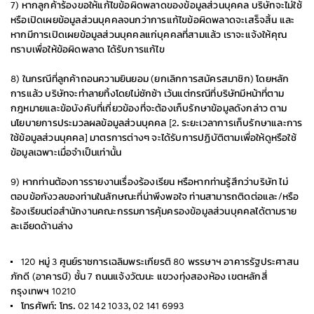
7) หากลูกค้าร้องขอให้แก้ไขข้อผิดพลาดของข้อมูลส่วนบุคคล บริษัทจะไม่ใช้
หรือเปิดเผยข้อมูลส่วนบุคคลจนกว่าการแก้ไขข้อผิดพลาดจะเสร็จสิ้น และ
หากมีการเปิดเผยข้อมูลส่วนบุคคลแก่บุคคลที่สามแล้ว เราจะแจ้งให้คุณ
ทราบเพื่อให้ข้อผิดพลาด ได้รับการแก้ไข
8) ในกรณีที่ลูกค้าถอนความยินยอม (ยกเลิกการสมัครสมาชิก) โดยหลัก
การแล้ว บริษัทจะทำลายทิ้งโดยไม่ชักช้า เว้นแต่กรณีที่บริษัทมีหน้าที่ตาม
กฎหมายและข้อบังคับที่เกี่ยวข้องที่จะต้องเก็บรักษาข้อมูลดังกล่าว ตาม
นโยบายการประมวลผลข้อมูลส่วนบุคคล [2. ระยะเวลาการเก็บรักษาและการ
ใช้ข้อมูลส่วนบุคคล] มาตรการต่างๆ จะได้รับการปฏิบัติตามเพื่อให้ดูหรือใช้
ข้อมูลเฉพาะเมื่อจำเป็นเท่านั้น
9) หากท่านต้องการรายงานเรื่องร้องเรียน หรือหากท่านรู้สึกว่าบริษัท ไม่
ตอบข้อกังวลของท่านในลักษณะที่น่าพึงพอใจ ท่านสามารถติดต่อและ/หรือ
ร้องเรียนต่อสำนักงานคณะกรรมการคุ้มครองข้อมูลส่วนบุคคลได้ตามราย
ละเอียดด้านล่าง
120 หมู่ 3 ศูนย์ราชการเฉลิมพระเกียรติ 80 พรรษาฯ อาคารรัฐประศาสน
ภักดี (อาคารบี) ชั้น 7 ถนนแจ้งวัฒนะ แขวงทุ่งสองห้อง เขตหลักสี่
กรุงเทพฯ 10210
โทรศัพท์: โทร. 02 142 1033, 02 141 6993