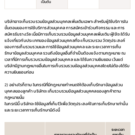
เป็นต้น
บริษัทอาจเก็บรวบรวมข้อมูลส่วนบุคคลเพิ่มเติมเฉพาะสำหรับผู้ใช้บริการใน
ขั้นตอนของการใช้บริการส่วนบุคคล การสมัครเข้าร่วมกิจกรรม และการ
สมัครรับรางวัล เมื่อมีการเก็บรวบรวมข้อมูลส่วนบุคคลเพิ่มเติม ผู้ใช้จะได้รับ
แจ้งเกี่ยวกับประเภทของข้อมูลส่วนบุคคลที่จะเก็บรวบรวม วัตถุประสงค์
ของการเก็บรวบรวมและการใช้ข้อมูลส่วนบุคคล และระยะเวลาการเก็บ
รักษาข้อมูลส่วนบุคคล รวมถึงข้อมูลอื่นที่จำเป็นต้องแจ้งตามกฎหมาย ณ
เวลาที่มีการเก็บรวบรวมข้อมูลส่วนบุคคล และได้รับความยินยอม เว้นแต่
บริษัทมีฐานกฎหมายอื่นในการเก็บรวมรวมข้อมูลส่วนบุคคลโดยไม่ต้องได้รับ
ความยินยอมก่อน
2) อย่างไรก็ตาม ในกรณีที่มีกฎหมายกำหนดให้ต้องเก็บรักษาข้อมูลส่วน
บุคคลของลูกค้า บริษัทจะเก็บรวบรวมข้อมูลส่วนบุคคลของลูกค้าตาม
กฎหมายนั้น
ในกรณีนี้ บริษัทจะใช้ข้อมูลที่เก็บไว้เพื่อวัตถุประสงค์ในการเก็บรักษาเท่านั้น
และระยะเวลาการเก็บรักษามีดังนี้
ระยะเวลา
การครอบครองข้อมูลที่จำเป็น
การเก็บ