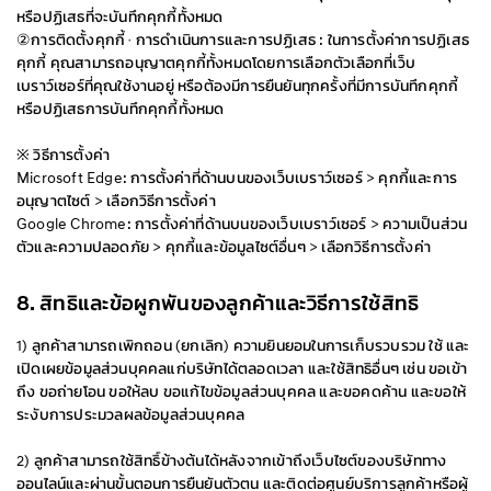
หรือปฏิเสธที่จะบันทึกคุกกี้ทั้งหมด
②การติดตั้งคุกกี้ ∙ การดำเนินการและการปฏิเสธ : ในการตั้งค่าการปฏิเสธ
คุกกี้ คุณสามารถอนุญาตคุกกี้ทั้งหมดโดยการเลือกตัวเลือกที่เว็บ
เบราว์เซอร์ที่คุณใช้งานอยู่ หรือต้องมีการยืนยันทุกครั้งที่มีการบันทึกคุกกี้
หรือปฏิเสธการบันทึกคุกกี้ทั้งหมด
※ วิธีการตั้งค่า
Microsoft Edge: การตั้งค่าที่ด้านบนของเว็บเบราว์เซอร์ > คุกกี้และการ
อนุญาตไซต์ > เลือกวิธีการตั้งค่า
Google Chrome: การตั้งค่าที่ด้านบนของเว็บเบราว์เซอร์ > ความเป็นส่วน
ตัวและความปลอดภัย > คุกกี้และข้อมูลไซต์อื่นๆ > เลือกวิธีการตั้งค่า
8. สิทธิและข้อผูกพันของลูกค้าและวิธีการใช้สิทธิ
1) ลูกค้าสามารถเพิกถอน (ยกเลิก) ความยินยอมในการเก็บรวบรวม ใช้ และ
เปิดเผยข้อมูลส่วนบุคคลแก่บริษัทได้ตลอดเวลา และใช้สิทธิอื่นๆ เช่น ขอเข้า
ถึง ขอถ่ายโอน ขอให้ลบ ขอแก้ไขข้อมูลส่วนบุคคล และขอคดค้าน และขอให้
ระงับการประมวลผลข้อมูลส่วนบุคคล
2) ลูกค้าสามารถใช้สิทธิ์ข้างต้นได้หลังจากเข้าถึงเว็บไซต์ของบริษัททาง
ออนไลน์และผ่านขั้นตอนการยืนยันตัวตน และติดต่อศูนย์บริการลูกค้าหรือผู้