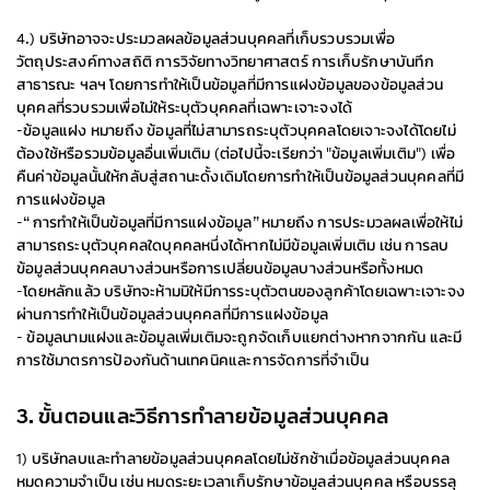
4.) บริษัทอาจจะประมวลผลข้อมูลส่วนบุคคลที่เก็บรวบรวมเพื่อ
วัตถุประสงค์ทางสถิติ การวิจัยทางวิทยาศาสตร์ การเก็บรักษาบันทึก
สาธารณะ ฯลฯ โดยการทำให้เป็นข้อมูลที่มีการแฝงข้อมูลของข้อมูลส่วน
บุคคลที่รวบรวมเพื่อไม่ให้ระบุตัวบุคคลที่เฉพาะเจาะจงได้
-ข้อมูลแฝง หมายถึง ข้อมูลที่ไม่สามารถระบุตัวบุคคลโดยเจาะจงได้โดยไม่
ต้องใช้หรือรวมข้อมูลอื่นเพิ่มเติม (ต่อไปนี้จะเรียกว่า "ข้อมูลเพิ่มเติม") เพื่อ
คืนค่าข้อมูลนั้นให้กลับสู่สถานะดั้งเดิมโดยการทำให้เป็นข้อมูลส่วนบุคคลที่มี
การแฝงข้อมูล
-“ การทำให้เป็นข้อมูลที่มีการแฝงข้อมูล” หมายถึง การประมวลผลเพื่อให้ไม่
สามารถระบุตัวบุคคลใดบุคคลหนึ่งได้หากไม่มีข้อมูลเพิ่มเติม เช่น การลบ
ข้อมูลส่วนบุคคลบางส่วนหรือการเปลี่ยนข้อมูลบางส่วนหรือทั้งหมด
-โดยหลักแล้ว บริษัทจะห้ามมิให้มีการระบุตัวตนของลูกค้าโดยเฉพาะเจาะจง
ผ่านการทำให้เป็นข้อมูลส่วนบุคคลที่มีการแฝงข้อมูล
- ข้อมูลนามแฝงและข้อมูลเพิ่มเติมจะถูกจัดเก็บแยกต่างหากจากกัน และมี
การใช้มาตรการป้องกันด้านเทคนิคและการจัดการที่จำเป็น
3. ขั้นตอนและวิธีการทำลายข้อมูลส่วนบุคคล
1) บริษัทลบและทำลายข้อมูลส่วนบุคคลโดยไม่ชักช้าเมื่อข้อมูลส่วนบุคคล
หมดความจำเป็น เช่น หมดระยะเวลาเก็บรักษาข้อมูลส่วนบุคคล หรือบรรลุ