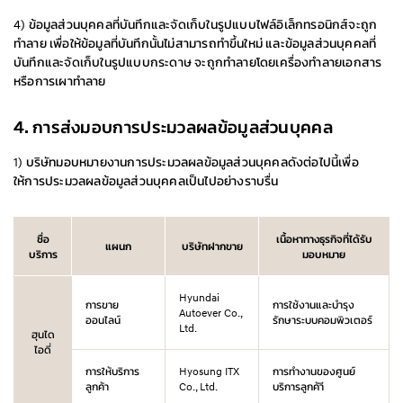
4) ข้อมูลส่วนบุคคลที่บันทึกและจัดเก็บในรูปแบบไฟล์อิเล็กทรอนิกส์จะถูก
ทำลาย เพื่อให้ข้อมูลที่บันทึกนั้นไม่สามารถทำขึ้นใหม่ และข้อมูลส่วนบุคคลที่
บันทึกและจัดเก็บในรูปแบบกระดาษ จะถูกทำลายโดยเครื่องทำลายเอกสาร
หรือการเผาทำลาย
4. การส่งมอบการประมวลผลข้อมูลส่วนบุคคล
1) บริษัทมอบหมายงานการประมวลผลข้อมูลส่วนบุคคลดังต่อไปนี้เพื่อ
ให้การประมวลผลข้อมูลส่วนบุคคลเป็นไปอย่างราบรื่น
ชื่อ
เนื้อหาทางธุรกิจที่ได้รับ
แผนก
บริษัทฝากขาย
บริการ
มอบหมาย
Hyundai
การขาย
การใช้งานและบำรุง
Autoever Co.,
ออนไลน์
รักษาระบบคอมพิวเตอร์
Ltd.
ฮุนได
ไอดี่
การให้บริการ
Hyosung ITX
การทำงานของศูนย์
ลูกค้า
Co., Ltd.
บริการลูกค้าี