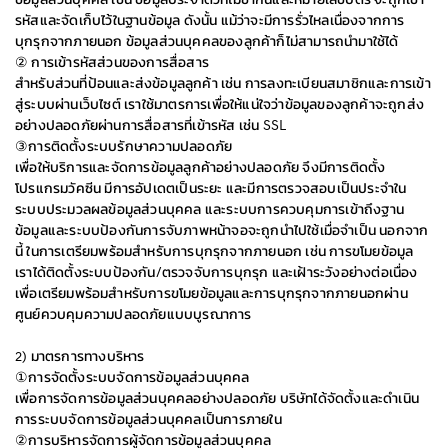
รหัสและจัดเก็บไว้ในฐานข้อมูล ดังนั้น แม้ว่าจะมีการรั่วไหลเนื่องจากการ
บุกรุกจากภายนอก ข้อมูลส่วนบุคคลของลูกค้าก็ไม่สามารถนำมาใช้ได้
② การเข้ารหัสส่วนของการสื่อสาร
สำหรับส่วนที่ป้อนและส่งข้อมูลลูกค้า เช่น การลงทะเบียนสมาชิกและการเข้า
สู่ระบบผ่านเว็บไซต์ เราใช้มาตรการเพื่อให้แน่ใจว่าข้อมูลของลูกค้าจะถูกส่ง
อย่างปลอดภัยผ่านการสื่อสารที่เข้ารหัส เช่น SSL
③การติดตั้งระบบรักษาความปลอดภัย
เพื่อให้บริการและจัดการข้อมูลลูกค้าอย่างปลอดภัย จึงมีการติดตั้ง
โปรแกรมวัคซีน มีการอัปเดตเป็นระยะ และมีการตรวจสอบเป็นประจำใน
ระบบประมวลผลข้อมูลส่วนบุคคล และระบบการควบคุมการเข้าถึงฐาน
ข้อมูลและระบบป้องกันการจับภาพหน้าจอจะถูกนำไปใช้เมื่อจำเป็น นอกจาก
นี้ ในการเตรียมพร้อมสำหรับการบุกรุกจากภายนอก เช่น การขโมยข้อมูล
เราได้ติดตั้งระบบป้องกัน/ตรวจจับการบุกรุก และเฝ้าระวังอย่างต่อเนื่อง
เพื่อเตรียมพร้อมสำหรับการขโมยข้อมูลและการบุกรุกจากภายนอกผ่าน
ศูนย์ควบคุมความปลอดภัยแบบบูรณาการ
2) มาตรการทางบริหาร
①การจัดตั้งระบบจัดการข้อมูลส่วนบุคคล
เพื่อการจัดการข้อมูลส่วนบุคคลอย่างปลอดภัย บริษัทได้จัดตั้งและดำเนิน
การระบบจัดการข้อมูลส่วนบุคคลเป็นการภายใน
②การบริหารจัดการผู้จัดการข้อมูลส่วนบุคคล