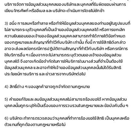
บริการจัดการข้อมูลส่วนบุคคลของบริษัทและบุคคลที่รับผิดชอบผ่านการ
เขียน โทรศัพท์ หรืออีเมล และบริษัทจะดำเนินการโดยไม่ชักช้า
3) อนึ่ง การลบหรือทำลาย หรือทำให้ข้อมูลส่วนบุคคลของท่านอยู่ในรูปแบบที่
ไม่สามารถระบุตัวบุคคลที่เป็นเจ้าของข้อมูลส่วนบุคคลได้ หรือการยกเลิก
ความยินยอมของเจ้าของข้อมูลส่วนบุคคลสามารถทำได้ภายใต้ข้อกำหนด
ของกฎหมายและสัญญาที่ทำไว้กับบริษัท เท่านั้น ทั้งนี้ การใช้สิทธิดังกล่าว
อาจจะส่งผลต่อกรณีการปฏิบัติตามสัญญาที่ทำไว้กับบริษัท หรือกรณีการ
ให้บริการอื่น ๆ เนื่องจากจะไม่สามารถระบุตัวตนของเจ้าของข้อมูลส่วน
บุคคลได้ จึงอาจเกิดข้อจำกัดในการให้บริการในบางส่วนที่จำเป็นต้องใช้
ข้อมูลส่วนบุคคล และอาจทำให้เจ้าของข้อมูลส่วนบุคคลนั้นไม่ได้รับสิทธิ
ประโยชน์การบริการ และข่าวสารจากบริษัทต่อไป
4) สิทธิ์ต่าง ๆ ของลูกค้าอาจถูกจำกัดตามกฎหมาย
5) คำขอแก้ไขและลบข้อมูลส่วนบุคคลไม่สามารถร้องขอได้ หากข้อมูลส่วน
บุคคลนั้นถูกระบุให้เป็นเรื่องของการรวบรวมในกฎหมายและข้อบังคับอื่น ๆ
6) บริษัทจะทำการตรวจสอบว่าบุคคลที่ทำการร้องขอใช้สิทธิ เป็นบุคคลหรือ
ตัวแทนที่ถูกต้องตามกฎหมายหรือไม่