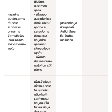
ใช้บริการ
สมาชิกราย
บุคคล
การสมัคร
- เพื่อตอบ
สมาชิกและการ
สนองต่อคำขอ
ใช้บริการ
เข้าถึง แก้ไขให้
[ประเภทข้อมูล
สมาชิกราย
ถูกต้อง ลบ
ส่วนบุคคลที่
บุคคล การ
และระงับการ
จำเป็น] อีเมล,
จัดการข้อร้อง
ประมวลผล
ชื่อ, วันเกิด,
เรียน และการ
ข้อมูลส่วน
เบอร์มือถือ
สำรวจความพึง
บุคคลของ
พอใจ
เจ้าของข้อมูล
(ลูกค้า)
- เพื่อการ
สำรวจความพึง
พอใจ ในการให้
บริการ
เพื่อแจ้งข้อมูล
เกี่ยวกับบริการ
ใหม่ (รวมถึง
ผลิตภัณฑ์)
และกิจกรรม
ข้อมูลบนเว็บ
ไซน์และข้อมูล
ล่าสุดของ