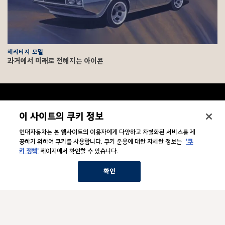
헤리티지 모델
과거에서 미래로 전해지는 아이콘
F
o
o
문의/법적고지
하
이 사이트의 쿠키 정보
t
위
메
e
현대자동차는 본 웹사이트의 이용자에게 다양하고 차별화된 서비스를 제
뉴
기업소개
r
하
보
공하기 위하여 쿠키를 사용합니다. 쿠키 운용에 대한 자세한 정보는
'쿠
위
기
키 정책'
페이지에서 확인할 수 있습니다.
메
뉴
관련 사이트
하
보
확인
위
기
메
뉴
Hyundai Social Media
하
보
위
기
메
뉴
보