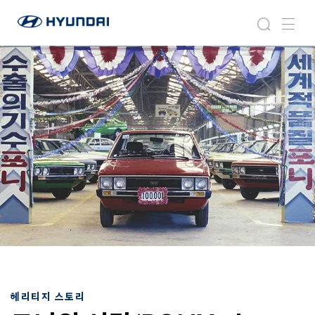
현
포
검
메
대
니
색
뉴
자
의
동
시
차
간
월
(
드
P
와
O
이
N
드
Y
글
,
로
t
벌
h
네
e
비
t
게
i
이
m
션
e
l
헤리티지 스토리
e