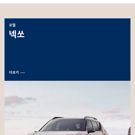
모델
넥쏘
더보기