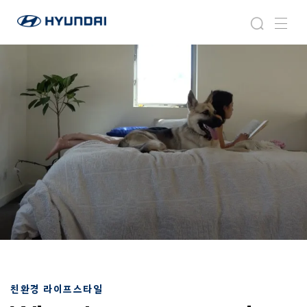
현
라
검
메
대
이
색
뉴
자
프
동
스
차
타
월
일
드
와
이
드
글
로
벌
네
비
게
이
션
친환경 라이프스타일