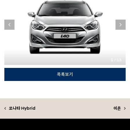
1
/ 13
목록보기
쏘나타 Hybrid
이온
F
o