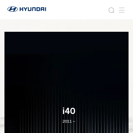
현
i
검
메
대
4
색
뉴
자
0
동
차
월
드
와
이
드
글
로
벌
네
비
게
이
i40
션
2011 ~