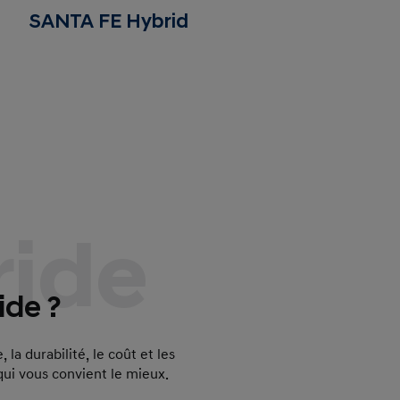
SANTA FE Hybrid
TUCSON P
ride
ide ?
la durabilité, le coût et les
qui vous convient le mieux.