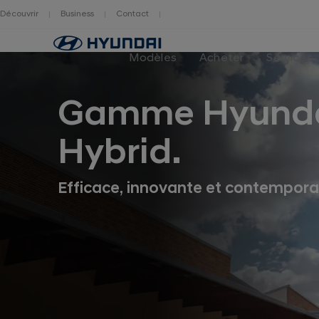
Découvrir
Business
Contact
Hyundai
logo
Modèles
Acheter
Services
Gamme Hyund
Hybrid.
Efficace, innovante et contempora