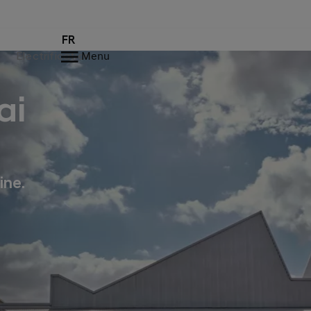
FR
Electrification
Menu
ai
ine.