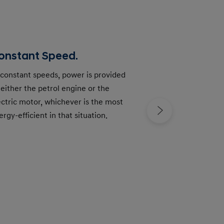
onstant Speed.
 constant speeds, power is provided
The regenerative
 either the petrol engine or the
charges the batt
ectric motor, whichever is the most
electric motor t
ergy-efficient in that situation.
decelerating or d
energy generated
battery.